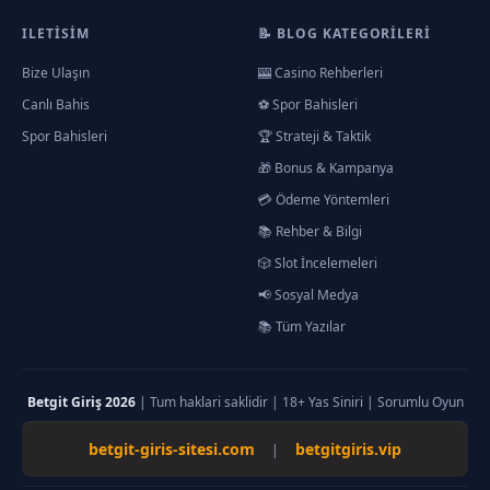
ILETISIM
📝 BLOG KATEGORILERI
Bize Ulaşın
🎰 Casino Rehberleri
Canlı Bahis
⚽ Spor Bahisleri
Spor Bahisleri
🏆 Strateji & Taktik
🎁 Bonus & Kampanya
💳 Ödeme Yöntemleri
📚 Rehber & Bilgi
🎲 Slot İncelemeleri
📢 Sosyal Medya
📚 Tüm Yazılar
Betgit Giriş 2026
| Tum haklari saklidir | 18+ Yas Siniri | Sorumlu Oyun
betgit-giris-sitesi.com
betgitgiris.vip
|