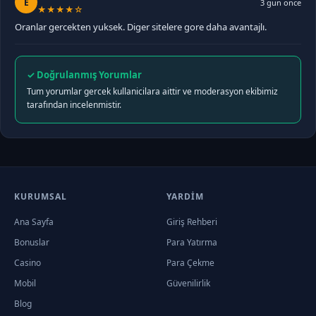
E
3 gun once
★★★★☆
Oranlar gercekten yuksek. Diger sitelere gore daha avantajlı.
✓ Doğrulanmış Yorumlar
Tum yorumlar gercek kullanicilara aittir ve moderasyon ekibimiz
tarafından incelenmistir.
KURUMSAL
YARDIM
Ana Sayfa
Giriş Rehberi
Bonuslar
Para Yatırma
Casino
Para Çekme
Mobil
Güvenilirlik
Blog