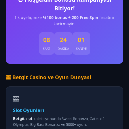
Bitiyor!
Ilk uyeliginize
%100 bonus + 200 Free Spin
firsatini
kacirmayin.
08
24
00
SAAT
DAKIKA
SANIYE
🎰 Betgit Casino ve Oyun Dunyasi
🎰
Slot Oyunları
Betgit slot
koleksiyonunda Sweet Bonanza, Gates of
Olympus, Big Bass Bonanza ve 5000+ oyun.