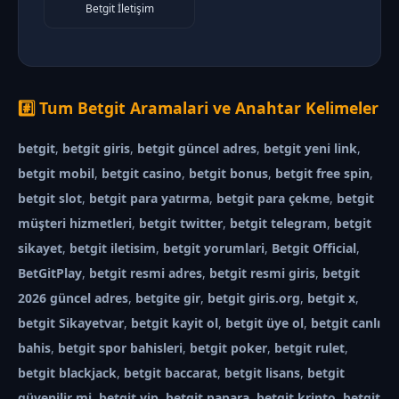
Betgit İletişim
#️⃣ Tum Betgit Aramalari ve Anahtar Kelimeler
betgit
,
betgit giris
,
betgit güncel adres
,
betgit yeni link
,
betgit mobil
,
betgit casino
,
betgit bonus
,
betgit free spin
,
betgit slot
,
betgit para yatırma
,
betgit para çekme
,
betgit
müşteri hizmetleri
,
betgit twitter
,
betgit telegram
,
betgit
sikayet
,
betgit iletisim
,
betgit yorumlari
,
Betgit Official
,
BetGitPlay
,
betgit resmi adres
,
betgit resmi giris
,
betgit
2026 güncel adres
,
betgite gir
,
betgit giris.org
,
betgit x
,
betgit Sikayetvar
,
betgit kayit ol
,
betgit üye ol
,
betgit canlı
bahis
,
betgit spor bahisleri
,
betgit poker
,
betgit rulet
,
betgit blackjack
,
betgit baccarat
,
betgit lisans
,
betgit
güvenilir mi
,
betgit vip
,
betgit papara
,
betgit kripto
,
betgit