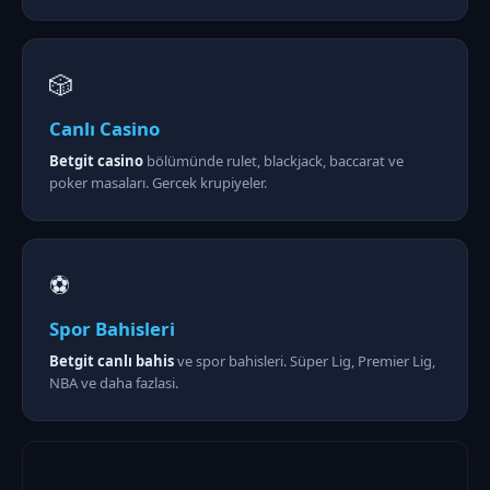
🎲
Canlı Casino
Betgit casino
bölümünde rulet, blackjack, baccarat ve
poker masaları. Gercek krupiyeler.
⚽
Spor Bahisleri
Betgit canlı bahis
ve spor bahisleri. Süper Lig, Premier Lig,
NBA ve daha fazlasi.