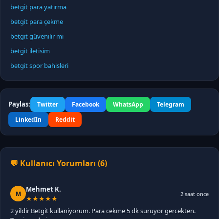
betgit para yatırma
betgit para çekme
betgit güvenilir mi
betgit iletisim
betgit spor bahisleri
Paylas:
Twitter
Facebook
WhatsApp
Telegram
LinkedIn
Reddit
💬 Kullanıcı Yorumları (6)
Mehmet K.
M
2 saat once
★★★★★
2 yildir Betgit kullaniyorum. Para cekme 5 dk suruyor gercekten.