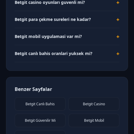
Betgit casino oyunları guvenli mi?
Betgit para çekme sureleri ne kadar?
Betgit mobil uygulamasi var mi?
Betgit canlı bahis oranlari yuksek mi?
Benzer Sayfalar
Betgit Canlı Bahis
Betgit Casino
Betgit Güvenilir Mi
Betgit Mobil