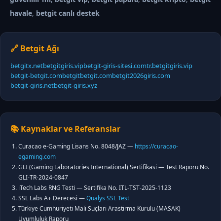
havale
,
betgit canlı destek
🔗 Betgit Ağı
betgitx.net
betgitgiris.vip
betgit-giris-sitesi.com
tr.betgitgiris.vip
betgit-betgit.com
betgitbetgit.com
betgit2026giris.com
betgit-giris.net
betgit-giris.xyz
📚 Kaynaklar ve Referanslar
Curacao e-Gaming Lisans No. 8048/JAZ —
https://curacao-
egaming.com
GLI (Gaming Laboratories International) Sertifikasi — Test Raporu No.
GLI-TR-2024-0847
iTech Labs RNG Testi — Sertifika No. ITL-TST-2025-1123
SSL Labs A+ Derecesi —
Qualys SSL Test
Türkiye Cumhuriyeti Mali Suçlari Arastirma Kurulu (MASAK)
Uyumluluk Raporu