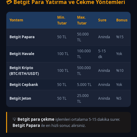
💳 Betgit Para Yatırma ve Cekme Yöntemleri
Min.
Max.
Yontem
Sure
Bonus
Tutar
Tutar
50.000
Betgit Papara
50 TL
Aninda
%15
TL
100.000
5-15
Betgit Havale
100 TL
Yok
TL
dk
Betgit Kripto
500.000
100 TL
Aninda
%10
(BTC/ETH/USDT)
TL
Betgit Cepbank
50 TL
5.000 TL
Aninda
Yok
25.000
Betgit Jeton
50 TL
Aninda
%5
TL
💡
Betgit para çekme
işlemleri ortalama 5-15 dakika surer.
Betgit Papara
ile en hizli sonuc alirsiniz.